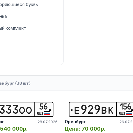
оряющиеся буквы
нка
ый комплект
енбург (38 шт)
56
156
3
3
3
О
О
Е
9
2
9
В
К
RUS
RUS
рг
Оренбург
28.07.2026
26.07.
540 000р.
Цена:
70 000р.