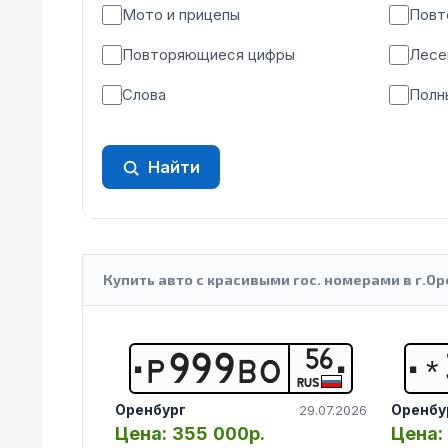
Мото и прицепы
Повт
Повторяющиеся цифры
Лесе
Слова
Полн
Найти
Купить авто с красивыми гос. номерами в г.Ор
56
Р
9
9
9
В
О
*
RUS
Оренбург
Оренбу
29.07.2026
Цена:
355 000р.
Цена: