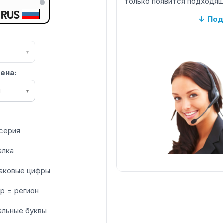
только появится подходящ
RUS
↓ Под
▾
ена:
я
▾
серия
алка
аковые цифры
р = регион
альные буквы