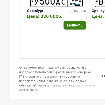
У
5
0
0
А
С
В
RUS
Оренбург
Оренбу
26.06.2026
Цена:
330 000р.
Цена:
ВЫБРАТЬ
© Госномер-RUS — единый сайт объявлений о
продаже автомобилей с красивыми гос номерами.
О
ГРЗ отдельно от транспортных средств не
продаются. Использование сайта, в т.ч. подача
объявлений, означает согласие с
пользовательским
соглашением