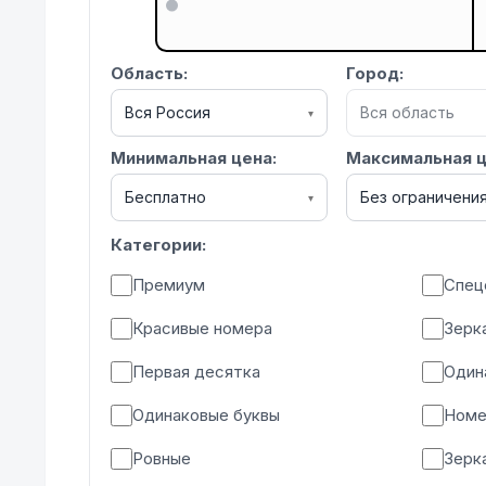
Область:
Город:
Вся Россия
Вся область
▾
Минимальная цена:
Максимальная ц
Бесплатно
Без ограничени
▾
Категории:
Премиум
Спец
Красивые номера
Зерк
Первая десятка
Один
Одинаковые буквы
Номе
Ровные
Зерк