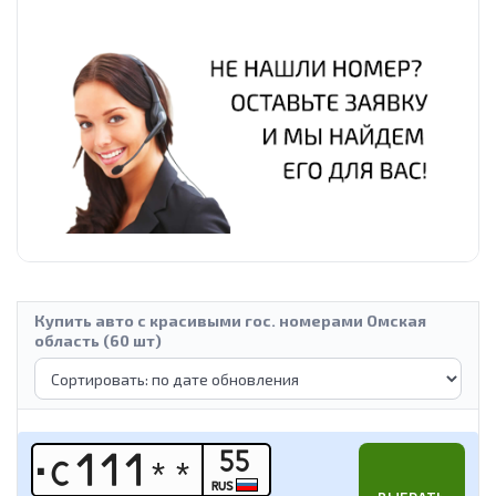
Купить авто с красивыми гос. номерами Омская
область (60 шт)
55
С
1
1
1
*
*
RUS