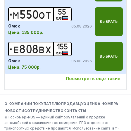
55
М
5
5
0
О
Т
RUS
ВЫБРАТЬ
Омск
05.08.2026
Цена:
135 000р.
155
Е
8
0
8
В
Х
RUS
ВЫБРАТЬ
Омск
05.08.2026
Цена:
75 000р.
Посмотреть еще такие
О КОМПАНИИ
ПОКУПАТЕЛЮ
ПРОДАВЦУ
ОЦЕНКА НОМЕРА
НОВОСТИ
СОТРУДНИЧЕСТВО
КОНТАКТЫ
© Госномер-RUS — единый сайт объявлений о продаже
автомобилей с красивыми гос номерами. ГРЗ отдельно от
транспортных средств не продаются. Использование сайта, в т.ч.