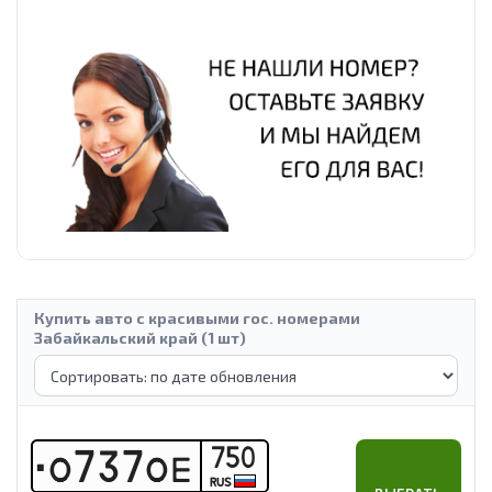
Купить авто с красивыми гос. номерами
Забайкальский край (1 шт)
750
О
7
3
7
О
Е
RUS