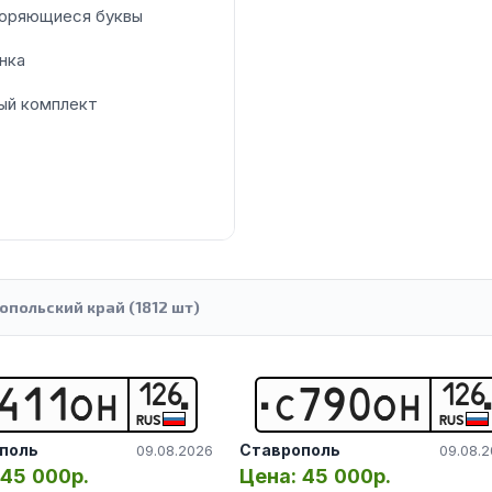
оряющиеся буквы
нка
ый комплект
опольский край (1812 шт)
126
126
4
1
1
О
Н
С
7
9
0
О
Н
RUS
RUS
поль
Ставрополь
09.08.2026
09.08.
45 000р.
Цена:
45 000р.