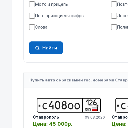
Мото и прицепы
Повт
Повторяющиеся цифры
Лесе
Слова
Полн
Найти
Купить авто с красивыми гос. номерами Ставр
126
С
4
0
8
О
О
С
RUS
Ставрополь
Ставро
09.08.2026
Цена:
45 000р.
Цена: