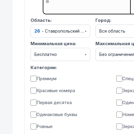
Область:
Город:
26
-
Ставропольский край
Вся область
▾
Минимальная цена:
Максимальная ц
Бесплатно
Без ограничени
▾
Категории:
Премиум
Спец
Красивые номера
Зерк
Первая десятка
Один
Одинаковые буквы
Номе
Ровные
Зерк