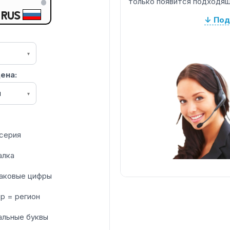
только появится подходящ
RUS
↓ Под
▾
ена:
я
▾
серия
алка
аковые цифры
р = регион
альные буквы