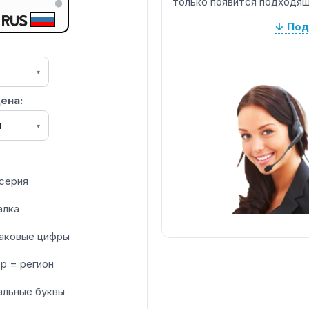
только появится подходящ
RUS
↓ Под
▾
ена:
я
▾
серия
алка
аковые цифры
р = регион
альные буквы