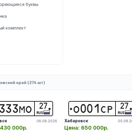
оряющиеся буквы
нка
ый комплект
овский край (274 шт)
27
27
3
3
3
М
О
О
0
0
1
С
Р
RUS
RUS
вск
Хабаровск
06.08.2026
05.08.
430 000р.
Цена:
650 000р.