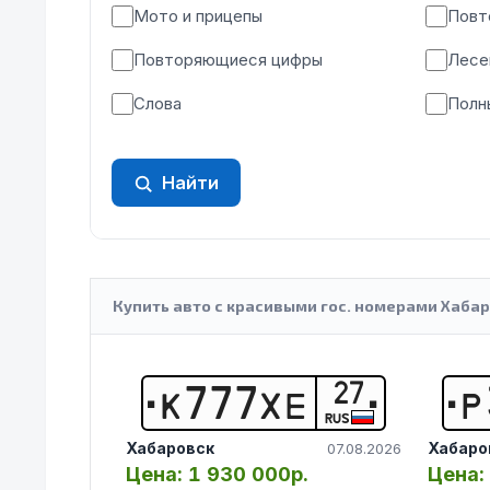
Мото и прицепы
Повт
Повторяющиеся цифры
Лесе
Слова
Полн
Найти
Купить авто с красивыми гос. номерами Хабар
27
К
7
7
7
Х
Е
Р
RUS
Хабаровск
Хабаро
07.08.2026
Цена:
1 930 000р.
Цена: