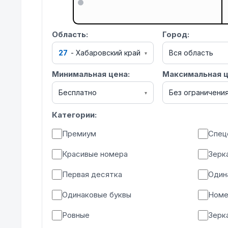
Область:
Город:
27
-
Хабаровский край
Вся область
▾
Минимальная цена:
Максимальная ц
Бесплатно
Без ограничени
▾
Категории:
Премиум
Спец
Красивые номера
Зерк
Первая десятка
Один
Одинаковые буквы
Номе
Ровные
Зерк