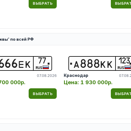
ВЫБРАТЬ
ВЫБРА
вы" по всей РФ
77
123
6
6
6
Е
К
А
8
8
8
К
К
RUS
RUS
Краснодар
07.08.2026
07.08.
700 000р.
Цена:
1 930 000р.
ВЫБРАТЬ
ВЫБРА