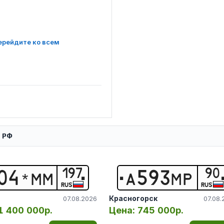
ерейдите ко всем
й РФ
197
90
0
4
*
М
М
А
5
9
3
М
Р
RUS
RUS
Красногорск
07.08.2026
07.08.
1 400 000р.
Цена:
745 000р.