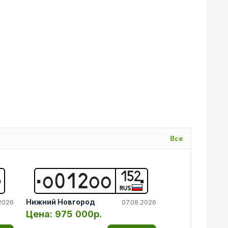
Все
152
О
0
1
2
О
О
RUS
Нижний Новгород
2026
07.08.2026
Цена:
975 000р.