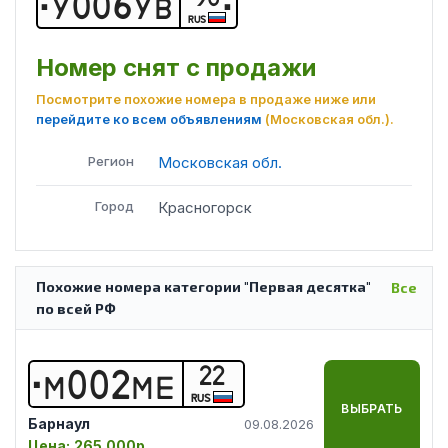
У
0
0
6
У
В
RUS
Номер снят с продажи
Посмотрите похожие номера в продаже ниже или
перейдите ко всем объявлениям
(Московская обл.)
.
Регион
Московская обл.
Город
Красногорск
Похожие номера категории "Первая десятка"
Все
по всей РФ
22
М
0
0
2
М
Е
RUS
ВЫБРАТЬ
Барнаул
09.08.2026
Цена:
265 000р.