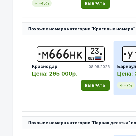
ВЫБРАТЬ
↓ −
45
%
Похожие номера категории "Красивые номера" 
23
М
6
6
6
Н
К
У
RUS
Краснодар
Барнаул
08.08.2026
Цена:
295 000р.
Цена:
ВЫБРАТЬ
↓ −
7
%
Похожие номера категории "Первая десятка" по