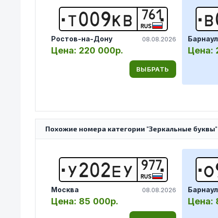
761
Т
0
0
9
К
В
В
RUS
Ростов-на-Дону
Барнаул
08.08.2026
Цена:
220 000р.
Цена:
ВЫБРАТЬ
Похожие номера категории "Зеркальные буквы"
977
У
2
0
2
Е
У
О
RUS
Москва
Барнаул
08.08.2026
Цена:
85 000р.
Цена: