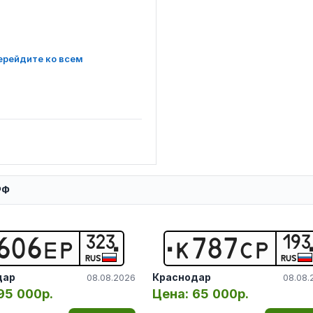
ерейдите ко всем
РФ
323
193
6
0
6
Е
Р
К
7
8
7
С
Р
RUS
RUS
дар
Краснодар
08.08.2026
08.08.
95 000р.
Цена:
65 000р.