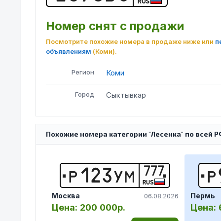
RUS
Номер снят с продажи
Посмотрите похожие номера в продаже ниже или
п
объявлениям
(Коми)
.
Регион
Коми
Город
Сыктывкар
Похожие номера категории "Лесенка" по всей Р
777
Р
1
2
3
У
М
Р
RUS
Москва
Пермь
06.08.2026
Цена:
200 000р.
Цена: