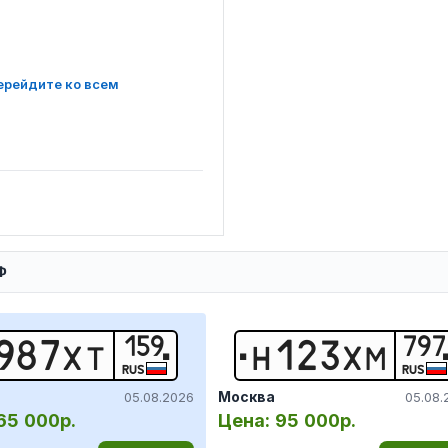
ерейдите ко всем
Ф
159
797
9
8
7
Х
Т
Н
1
2
3
Х
М
RUS
RUS
Москва
05.08.2026
05.08.
65 000р.
Цена:
95 000р.