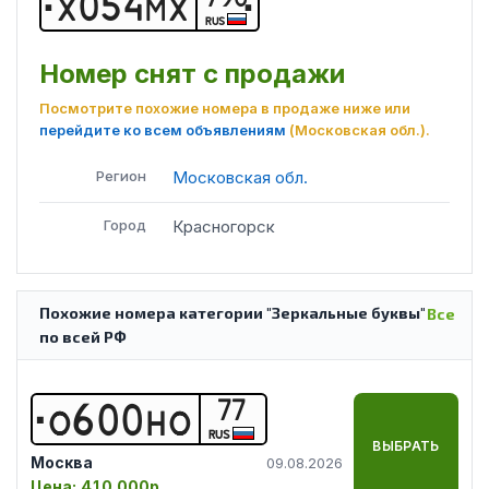
Х
0
5
4
М
Х
RUS
Номер снят с продажи
Посмотрите похожие номера в продаже ниже или
перейдите ко всем объявлениям
(Московская обл.)
.
Регион
Московская обл.
Город
Красногорск
Похожие номера категории "Зеркальные буквы"
Все
по всей РФ
77
О
6
0
0
Н
О
RUS
ВЫБРАТЬ
Москва
09.08.2026
Цена:
410 000р.