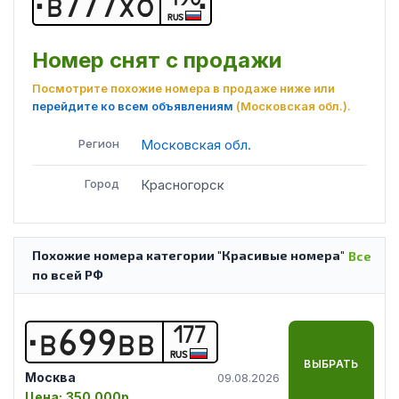
В
7
7
7
Х
О
RUS
Номер снят с продажи
Посмотрите похожие номера в продаже ниже или
перейдите ко всем объявлениям
(Московская обл.)
.
Регион
Московская обл.
Город
Красногорск
Похожие номера категории "Красивые номера"
Все
по всей РФ
177
В
6
9
9
В
В
RUS
ВЫБРАТЬ
Москва
09.08.2026
Цена:
350 000р.