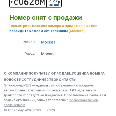
С
0
6
2
О
М
RUS
Номер снят с продажи
Посмотрите похожие номера в продаже ниже или
перейдите ко всем объявлениям
(Москва)
.
Регион
Москва
Город
Москва
О КОМПАНИИ
ПОКУПАТЕЛЮ
ПРОДАВЦУ
ОЦЕНКА НОМЕРА
НОВОСТИ
СОТРУДНИЧЕСТВО
КОНТАКТЫ
© Госномер-RUS — единый сайт объявлений о продаже
автомобилей с красивыми гос номерами. ГРЗ отдельно от
транспортных средств не продаются. Использование сайта, в т.ч.
подача объявлений, означает согласие с
пользовательским
соглашением
© Госномер-РУС,
2013 — 2026