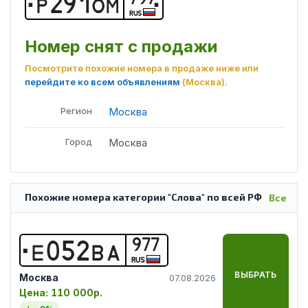
Р
2
9
1
О
М
RUS
Номер снят с продажи
Посмотрите похожие номера в продаже ниже или
перейдите ко всем объявлениям
(Москва)
.
Регион
Москва
Город
Москва
Похожие номера категории "Слова" по всей РФ
Все
977
Е
0
5
2
В
А
RUS
ВЫБРАТЬ
Москва
07.08.2026
Цена:
110 000р.