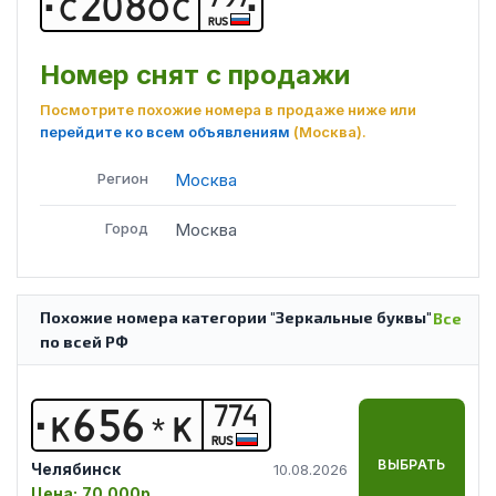
С
2
0
8
О
С
RUS
Номер снят с продажи
Посмотрите похожие номера в продаже ниже или
перейдите ко всем объявлениям
(Москва)
.
Регион
Москва
Город
Москва
Похожие номера категории "Зеркальные буквы"
Все
по всей РФ
774
К
6
5
6
*
К
RUS
ВЫБРАТЬ
Челябинск
10.08.2026
Цена:
70 000р.