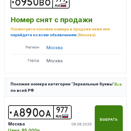
О
9
5
0
В
О
RUS
Номер снят с продажи
Посмотрите похожие номера в продаже ниже или
перейдите ко всем объявлениям
(Москва)
.
Регион
Москва
Город
Москва
Похожие номера категории "Зеркальные буквы"
Все
по всей РФ
977
А
8
9
0
О
А
RUS
ВЫБРАТЬ
Москва
08.08.2026
Цена:
85 000р.