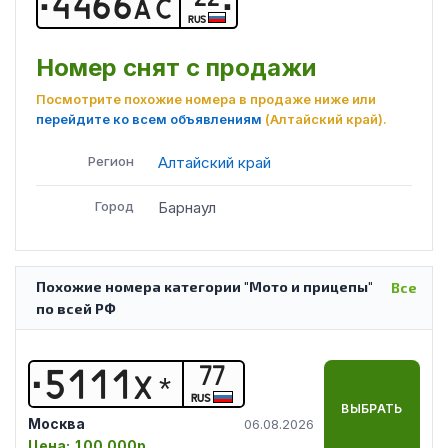
4
4
6
6
А
С
RUS
Номер снят с продажи
Посмотрите похожие номера в продаже ниже или
перейдите ко всем объявлениям
(Алтайский край)
.
Регион
Алтайский край
Город
Барнаул
Похожие номера категории "Мото и прицепы"
Все
по всей РФ
77
5
1
1
1
Х
*
RUS
ВЫБРАТЬ
Москва
06.08.2026
Цена:
100 000р.