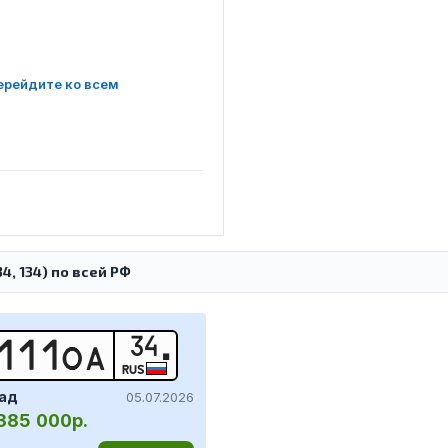
ерейдите ко всем
, 134) по всей РФ
34
1
1
1
О
А
RUS
ад
05.07.2026
385 000р.