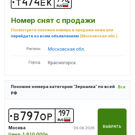
Т
4
7
4
Е
К
RUS
Номер снят с продажи
Посмотрите похожие номера в продаже ниже или
перейдите ко всем объявлениям
(Московская обл.)
.
Регион
Московская обл.
Город
Красногорск
Похожие номера категории "Зеркалка" по всей
Все
РФ
197
В
7
9
7
О
Р
RUS
ВЫБРАТЬ
Москва
09.08.2026
Цена:
1 610 000р.