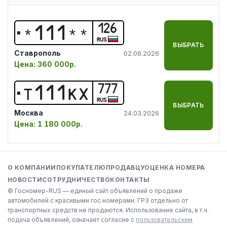
126
*
1
1
1
*
*
RUS
ВЫБРАТЬ
Ставрополь
02.08.2026
Цена:
360 000р.
777
Т
1
1
1
К
Х
RUS
ВЫБРАТЬ
Москва
24.03.2026
Цена:
1 180 000р.
О КОМПАНИИ
ПОКУПАТЕЛЮ
ПРОДАВЦУ
ОЦЕНКА НОМЕРА
НОВОСТИ
СОТРУДНИЧЕСТВО
КОНТАКТЫ
© Госномер-RUS — единый сайт объявлений о продаже
автомобилей с красивыми гос номерами. ГРЗ отдельно от
транспортных средств не продаются. Использование сайта, в т.ч.
подача объявлений, означает согласие с
пользовательским