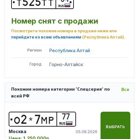
Т
5
2
5
Т
Т
RUS
Номер снят с продажи
Посмотрите похожие номера в продаже ниже или
перейдите ко всем объявлениям
(Республика Алтай)
.
Регион
Республика Алтай
Город
Горно-Алтайск
Похожие номера категории "Спецсерия" по
Все
всей РФ
77
О
2
*
7
М
Р
RUS
ВЫБРАТЬ
Москва
05.08.2026
Цена:
1 250 000р.