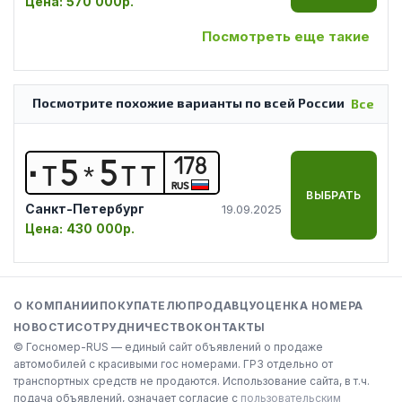
Цена:
570 000р.
Посмотреть еще такие
Посмотрите похожие варианты по всей России
Все
178
Т
5
*
5
Т
Т
RUS
ВЫБРАТЬ
Санкт-Петербург
19.09.2025
Цена:
430 000р.
О КОМПАНИИ
ПОКУПАТЕЛЮ
ПРОДАВЦУ
ОЦЕНКА НОМЕРА
НОВОСТИ
СОТРУДНИЧЕСТВО
КОНТАКТЫ
© Госномер-RUS — единый сайт объявлений о продаже
автомобилей с красивыми гос номерами. ГРЗ отдельно от
транспортных средств не продаются. Использование сайта, в т.ч.
подача объявлений, означает согласие с
пользовательским