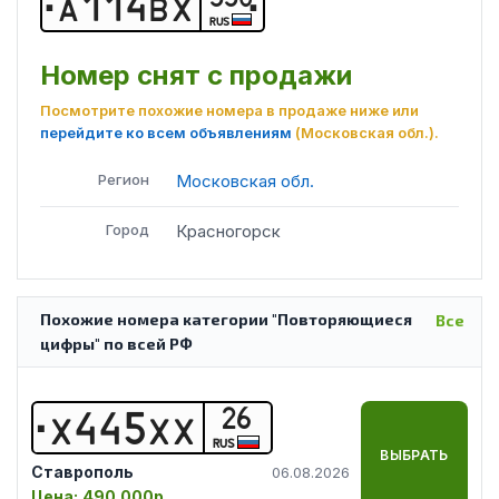
А
1
1
4
В
Х
RUS
Номер снят с продажи
Посмотрите похожие номера в продаже ниже или
перейдите ко всем объявлениям
(Московская обл.)
.
Регион
Московская обл.
Город
Красногорск
Похожие номера категории "Повторяющиеся
Все
цифры" по всей РФ
26
Х
4
4
5
Х
Х
RUS
ВЫБРАТЬ
Ставрополь
06.08.2026
Цена:
490 000р.