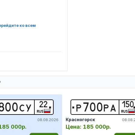
ерейдите ко всем
Ф
22
150
8
0
0
С
У
Р
7
0
0
Р
А
RUS
RUS
Красногорск
08.08.2026
08.08.
185 000р.
Цена:
185 000р.