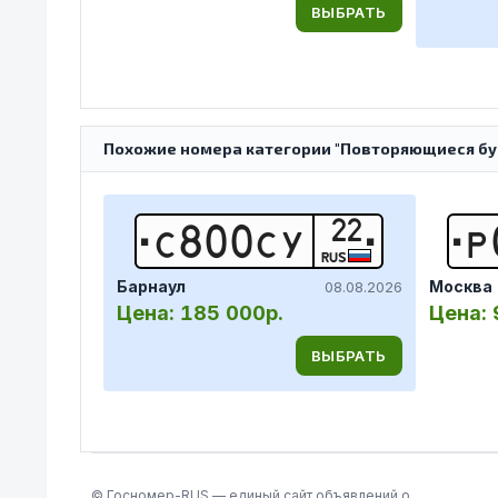
ВЫБРАТЬ
Похожие номера категории "Повторяющиеся бук
22
С
8
0
0
С
У
Р
RUS
Барнаул
Москва
08.08.2026
Цена:
185 000р.
Цена:
ВЫБРАТЬ
© Госномер-RUS — единый сайт объявлений о