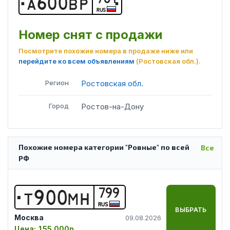
А
6
0
0
В
Р
RUS
Номер снят с продажи
Посмотрите похожие номера в продаже ниже или
перейдите ко всем объявлениям
(Ростовская обл.)
.
Регион
Ростовская обл.
Город
Ростов-на-Дону
Похожие номера категории "Ровные" по всей
Все
РФ
799
Т
9
0
0
М
Н
RUS
ВЫБРАТЬ
Москва
09.08.2026
Цена:
155 000р.