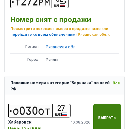
Т
2
7
2
Р
М
RUS
Номер снят с продажи
Посмотрите похожие номера в продаже ниже или
перейдите ко всем объявлениям
(Рязанская обл.)
.
Регион
Рязанская обл.
Город
Рязань
Похожие номера категории "Зеркалка" по всей
Все
РФ
27
О
0
3
0
О
Т
RUS
ВЫБРАТЬ
Хабаровск
10.08.2026
Цена:
135 000р.