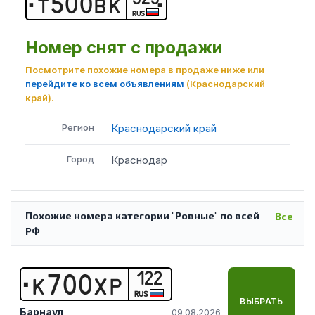
Т
5
0
0
В
К
RUS
Номер снят с продажи
Посмотрите похожие номера в продаже ниже или
перейдите ко всем объявлениям
(Краснодарский
край)
.
Регион
Краснодарский край
Город
Краснодар
Похожие номера категории "Ровные" по всей
Все
РФ
122
К
7
0
0
Х
Р
RUS
ВЫБРАТЬ
Барнаул
09.08.2026