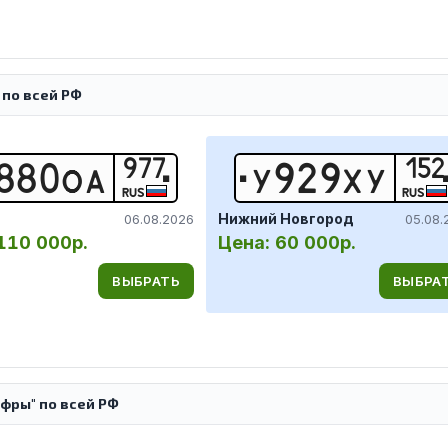
 по всей РФ
977
152
8
8
0
О
А
У
9
2
9
Х
У
RUS
RUS
Нижний Новгород
06.08.2026
05.08.
110 000р.
Цена:
60 000р.
ВЫБРАТЬ
ВЫБРА
фры" по всей РФ