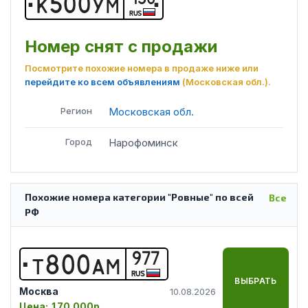
К
5
0
0
У
М
RUS
Номер снят с продажи
Посмотрите похожие номера в продаже ниже или
перейдите ко всем объявлениям
(Московская обл.)
.
Регион
Московская обл.
Город
Нарофоминск
Похожие номера категории "Ровные" по всей
Все
РФ
977
Т
8
0
0
А
М
RUS
ВЫБРАТЬ
Москва
10.08.2026
Цена:
170 000р.