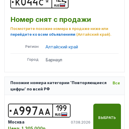
К
0
4
4
С
*
RUS
Номер снят с продажи
Посмотрите похожие номера в продаже ниже или
перейдите ко всем объявлениям
(Алтайский край)
.
Регион
Алтайский край
Город
Барнаул
Похожие номера категории "Повторяющиеся
Все
цифры" по всей РФ
199
А
9
9
7
А
А
RUS
ВЫБРАТЬ
Москва
07.08.2026
Цена:
1 305 000р.