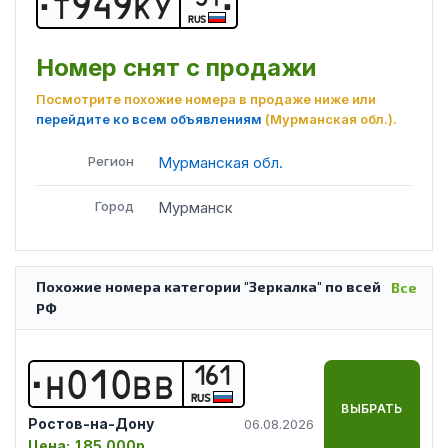
Т
9
4
9
К
У
RUS
Номер снят с продажи
Посмотрите похожие номера в продаже ниже или
перейдите ко всем объявлениям
(Мурманская обл.)
.
Регион
Мурманская обл.
Город
Мурманск
Похожие номера категории "Зеркалка" по всей
Все
РФ
161
Н
0
1
0
В
В
RUS
ВЫБРАТЬ
Ростов-на-Дону
06.08.2026
Цена:
185 000р.