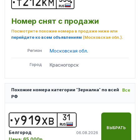
Т
2
1
2
К
М
RUS
Номер снят с продажи
Посмотрите похожие номера в продаже ниже или
перейдите ко всем объявлениям
(Московская обл.)
.
Регион
Московская обл.
Город
Красногорск
Похожие номера категории "Зеркалка" по всей
Все
РФ
31
У
9
1
9
Х
В
RUS
ВЫБРАТЬ
Белгород
06.08.2026
Цена:
65 000р.