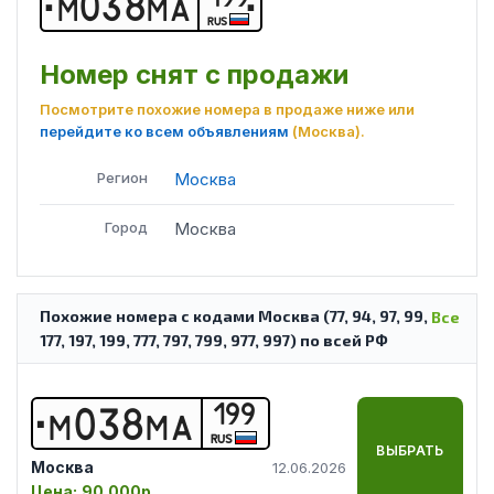
М
0
3
8
М
А
RUS
Номер снят с продажи
Посмотрите похожие номера в продаже ниже или
перейдите ко всем объявлениям
(Москва)
.
Регион
Москва
Город
Москва
Похожие номера с кодами Москва (77, 94, 97, 99,
Все
177, 197, 199, 777, 797, 799, 977, 997) по всей РФ
199
М
0
3
8
М
А
RUS
ВЫБРАТЬ
Москва
12.06.2026
Цена:
90 000р.