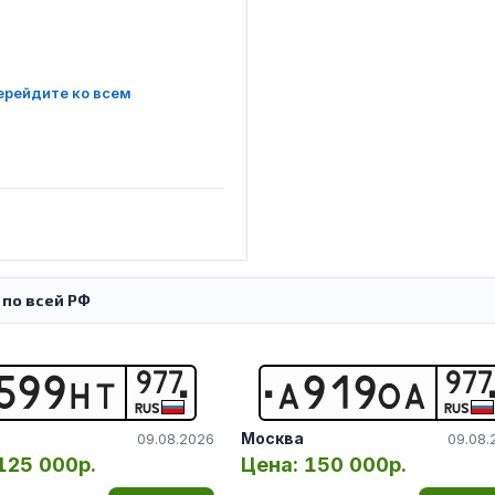
ерейдите ко всем
 по всей РФ
977
977
5
9
9
Н
Т
А
9
1
9
О
А
RUS
RUS
Москва
09.08.2026
09.08.
125 000р.
Цена:
150 000р.