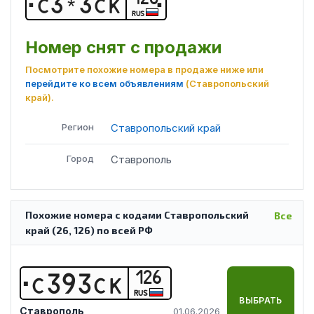
С
3
*
3
С
К
RUS
Номер снят с продажи
Посмотрите похожие номера в продаже ниже или
перейдите ко всем объявлениям
(Ставропольский
край)
.
Регион
Ставропольский край
Город
Ставрополь
Похожие номера с кодами Ставропольский
Все
край (26, 126) по всей РФ
126
С
3
9
3
С
К
RUS
ВЫБРАТЬ
Ставрополь
01.06.2026