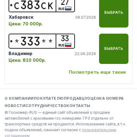
27
С
3
8
3
С
К
RUS
ВЫБРАТЬ
Хабаровск
08.07.2026
Цена:
70 000р.
33
*
3
3
3
*
*
RUS
ВЫБРАТЬ
Владимир
22.06.2026
Цена:
810 000р.
Посмотреть еще такие
О КОМПАНИИ
ПОКУПАТЕЛЮ
ПРОДАВЦУ
ОЦЕНКА НОМЕРА
НОВОСТИ
СОТРУДНИЧЕСТВО
КОНТАКТЫ
© Госномер-RUS — единый сайт объявлений о продаже
автомобилей с красивыми гос номерами. ГРЗ отдельно от
транспортных средств не продаются. Использование сайта, в т.ч.
подача объявлений, означает согласие с
пользовательским
соглашением