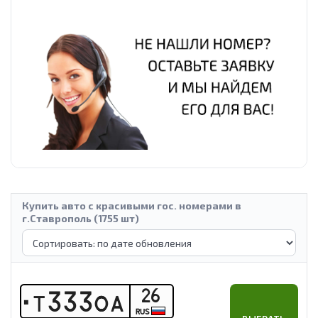
Купить авто с красивыми гос. номерами в
г.Ставрополь (1755 шт)
26
Т
3
3
3
О
А
RUS