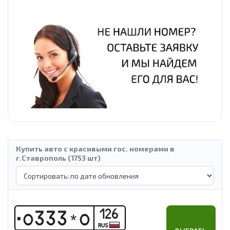
Купить авто с красивыми гос. номерами в
г.Ставрополь (1753 шт)
126
О
3
3
3
*
О
RUS