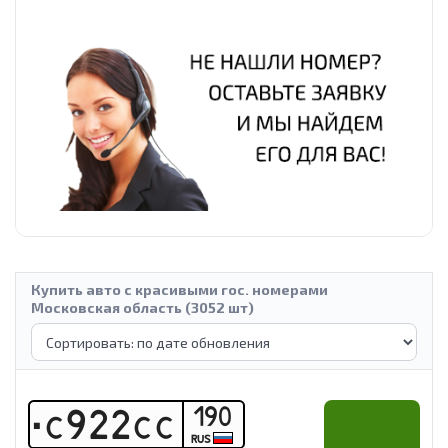
Купить авто с красивыми гос. номерами
Московская область (3052 шт)
190
С
9
2
2
С
С
RUS