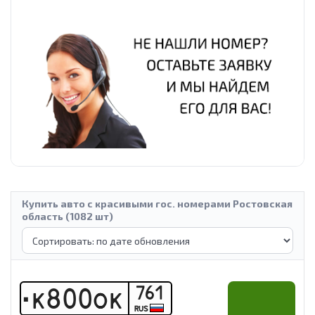
Купить авто с красивыми гос. номерами Ростовская
область (1082 шт)
761
К
8
0
0
О
К
RUS