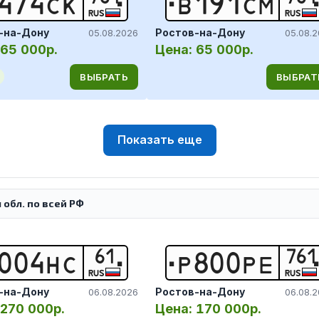
4
7
4
С
К
В
1
9
1
С
М
RUS
RUS
-на-Дону
Ростов-на-Дону
05.08.2026
05.08.
65 000р.
Цена:
65 000р.
ВЫБРАТЬ
ВЫБРАТ
Показать еще
обл. по всей РФ
61
761
0
0
4
Н
С
Р
8
0
0
Р
Е
RUS
RUS
-на-Дону
Ростов-на-Дону
06.08.2026
06.08.
270 000р.
Цена:
170 000р.