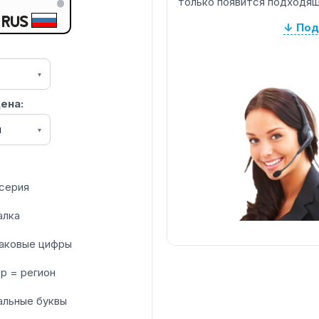
только появится подходящ
RUS
↓ Под
▾
ена:
я
▾
серия
алка
аковые цифры
р = регион
альные буквы