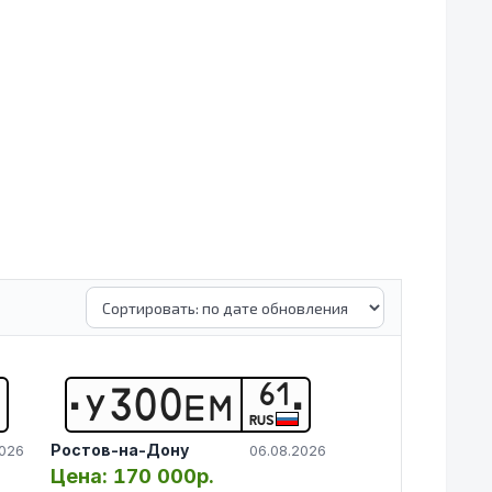
61
У
3
0
0
Е
М
RUS
Ростов-на-Дону
2026
06.08.2026
Цена:
170 000р.