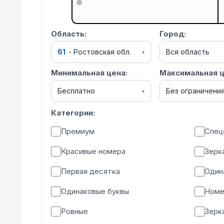
Область:
Город:
61
-
Ростовская обл.
Вся область
▾
Минимальная цена:
Максимальная ц
Бесплатно
Без ограничени
▾
Категории:
Премиум
Спец
Красивые номера
Зерк
Первая десятка
Один
Одинаковые буквы
Номе
Ровные
Зерк