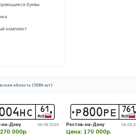
оряющиеся буквы
нка
ый комплект
вская область (1084 шт)
61
761
0
0
4
Н
С
Р
8
0
0
Р
Е
RUS
RUS
-на-Дону
Ростов-на-Дону
06.08.2026
06.08.
270 000р.
Цена:
170 000р.