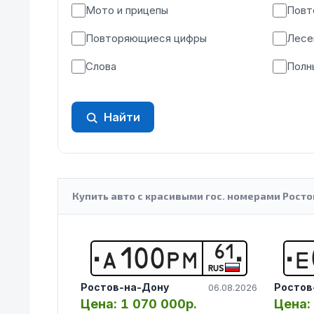
Мото и прицепы
Повт
Повторяющиеся цифры
Лесе
Слова
Полн
Найти
Купить авто с красивыми гос. номерами Росто
61
А
1
0
0
Р
М
Е
RUS
Ростов-на-Дону
Ростов
06.08.2026
Цена:
1 070 000р.
Цена: