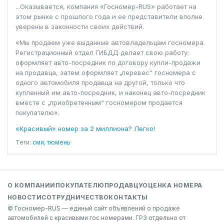
...Оказывается, компания «Госномер-RUS» работает на
этом рынке с прошлого года и ее представители вполне
уверены в законности своих действий.
«Мы продаем уже выданные автовладельцам госномера.
Регистрационный отдел ГИБДД делает свою работу:
оформляет авто-посредник по договору купли-продажи
на продавца, затем оформляет „перевес“ госномера с
одного автомобиля продавца на другой, только что
купленный им авто-посредник, и наконец авто-посредник
вместе с „приобретенным“ госномером продается
покупателю».
«Красивый» номер за 2 миллиона? Легко!
Теги:
сми
,
тюмень
О КОМПАНИИ
ПОКУПАТЕЛЮ
ПРОДАВЦУ
ОЦЕНКА НОМЕРА
НОВОСТИ
СОТРУДНИЧЕСТВО
КОНТАКТЫ
© Госномер-RUS — единый сайт объявлений о продаже
автомобилей с красивыми гос номерами. ГРЗ отдельно от