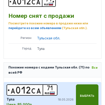
А
0
1
2
С
А
RUS
Номер снят с продажи
Посмотрите похожие номера в продаже ниже или
перейдите ко всем объявлениям
(Тульская обл.)
.
Регион
Тульская обл.
Город
Тула
Похожие номера с кодами Тульская обл. (71) по
Все
всей РФ
71
А
0
1
2
С
А
RUS
ВЫБРАТЬ
Тула
18.05.2026
Цена:
85 000р.