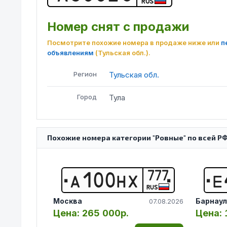
RUS
Номер снят с продажи
Посмотрите похожие номера в продаже ниже или
п
объявлениям
(Тульская обл.)
.
Регион
Тульская обл.
Город
Тула
Похожие номера категории "Ровные" по всей Р
777
А
1
0
0
Н
Х
Е
RUS
Москва
Барнаул
07.08.2026
Цена:
265 000р.
Цена: