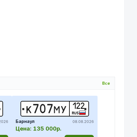
Все
122
К
7
0
7
М
У
RUS
Барнаул
2026
08.08.2026
Цена:
135 000р.