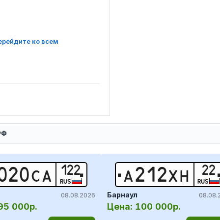
ерейдите ко всем
РФ
122
22
0
2
0
С
А
А
2
1
2
Х
Н
RUS
RUS
Барнаул
08.08.2026
08.08.
95 000р.
Цена:
100 000р.